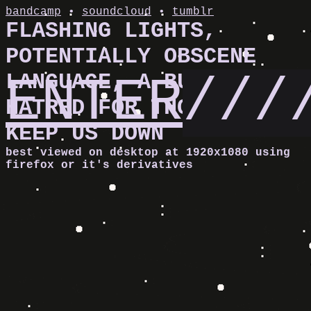
bandcamp
•
soundcloud
•
tumblr
FLASHING LIGHTS,
POTENTIALLY OBSCENE
ENTER
LANGUAGE, A BURNING
///
HATRED FOR THOSE WHO
KEEP US DOWN
best viewed on desktop at 1920x1080 using
firefox or it's derivatives